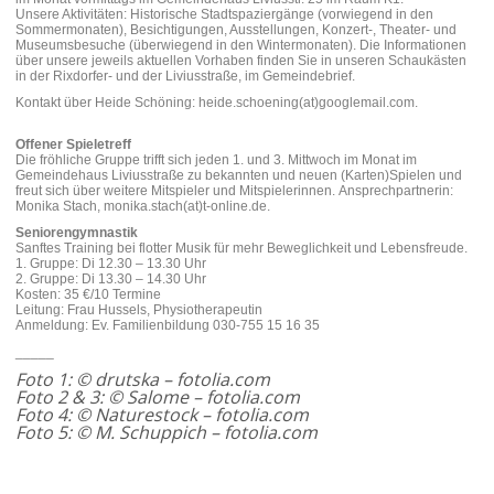
Unsere Aktivitäten:
Historische Stadtspaziergänge (vorwiegend in den
Sommermonaten), Besichtigungen, Ausstellungen, Konzert-, Theater- und
Museumsbesuche (überwiegend in den Wintermonaten). Die Informationen
über unsere jeweils aktuellen Vorhaben finden Sie in unseren Schaukästen
in der Rixdorfer- und der Liviusstraße, im Gemeindebrief.
Kontakt über Heide Schöning: heide.schoening(at)googlemail.com.
Offener Spieletreff
Die fröhliche Gruppe trifft sich jeden 1. und 3. Mittwoch im Monat im
Gemeindehaus Liviusstraße zu bekannten und neuen (Karten)Spielen und
freut sich über weitere Mitspieler und Mitspielerinnen. Ansprechpartnerin:
Monika Stach, monika.stach(at)t-online.de.
Seniorengymnastik
Sanftes Training bei flotter Musik für mehr Beweglichkeit und Lebensfreude.
1. Gruppe: Di 12.30 – 13.30 Uhr
2. Gruppe: Di 13.30 – 14.30 Uhr
Kosten: 35 €/10 Termine
Leitung: Frau Hussels, Physiotherapeutin
Anmeldung: Ev. Familienbildung 030-755 15 16 35
_____
Foto 1: © drutska – fotolia.com
Foto 2 & 3: © Salome – fotolia.com
Foto 4: © Naturestock – fotolia.com
Foto 5: © M. Schuppich – fotolia.com