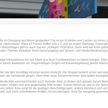
r im Glasgang am Atrium gestanden? Da ist ein Erzählen und Lachen zu hören, da
ie „Spinnstube“. Etwa 15 Frauen treffen sich z.Z. dort an jedem Dienstag. Zuerst 
eburtstages gibt es auch mal ein „richtiges“ Frühstück. Dann wird ein Kreis gebi
chsten Themen diskutiert. Auch Gehirnjogging und Sprach- und Gedächtnistraining
tige Informationen für uns Ältere aus ihren Fachbereichen zu Gehör bringen. Oder 
en kleine Basteleien an. Regelmäßiges Singen mit Klavierbegleitung gehört eben
eßen wir den Vormittag mit einer kurzen Andacht. Die Gruppe besteht schon seit vi
lgruppen der Gemeinde gingen. Aber viele neue Teilnehmerinnen sind später dazug
eitende Alter verursacht leider auch Verluste. Aber es finden sich gerade darum Men
beraten, trösten und sich gegenseitig Hilfe leisten. Darum fühlen wir uns in der Spi
en uns selbst. Eine sorgt für die geistigen Beschäftigungen, andere kümmern sich u
 bereit, sich nach vorhandenen Kräften mit einzubringen. Sind Sie neugierig gewor