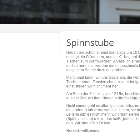
Spinnstube
Haben Sie schon einmal dienstags um 10 Uh
erklingt ein Glöckchen, und im K1 beginnt d
Tischen zum Warmwerden. Anlässlich eines G
und zu hören ist, werden die unterschiedli
möglichen Spiele dazu ausprobiert.
Manchmal laden wir uns Gäste ein, die wich
Tischen neuen Fensterschmuck oder fertig
einst stellen wir nicht mehr her.
Am Ende der Zeit, kurz vor 12 Uhr, beschli
aus der Zeit, als ihre Kinder in die Spie
Nicht immer geht es allen gut; das fortschr
die anderen mit verantwortlich fühlen, sie 
Leiterin gibt es nicht mehr, wir organisier
(Spülmaschine) u.v.m., das heißt, jede ist
rein. Wir sind offen für alle.
Herzlich willkommen!