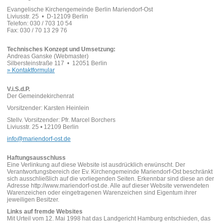
Evangelische Kirchengemeinde Berlin Mariendorf-Ost
Liviusstr. 25 • D-12109 Berlin
Telefon: 030 / 703 10 54
Fax: 030 / 70 13 29 76
Technisches Konzept und Umsetzung:
Andreas Ganske (Webmaster)
Silbersteinstraße 117 • 12051 Berlin
» Kontaktformular
V.i.S.d.P.
Der Gemeindekirchenrat
Vorsitzender: Karsten Heinlein
Stellv. Vorsitzender: Pfr. Marcel Borchers
Liviusstr. 25 • 12109 Berlin
info@mariendorf-ost.de
Haftungsausschluss
Eine Verlinkung auf diese Website ist ausdrücklich erwünscht. Der
Verantwortungsbereich der Ev. Kirchengemeinde Mariendorf-Ost beschränkt
sich ausschließlich auf die vorliegenden Seiten. Erkennbar sind diese an der
Adresse http://www.mariendorf-ost.de. Alle auf dieser Website verwendeten
Warenzeichen oder eingetragenen Warenzeichen sind Eigentum ihrer
jeweiligen Besitzer.
Links auf fremde Websites
Mit Urteil vom 12. Mai 1998 hat das Landgericht Hamburg entschieden, das