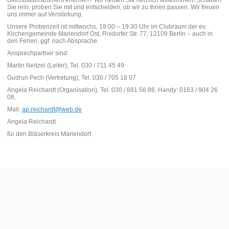
Blechblasinstrument erlernen? Wir heißen Sie herzlich willkommen! Schauen
Sie rein, proben Sie mit und entscheiden, ob wir zu Ihnen passen. Wir freuen
uns immer auf Verstärkung.
Unsere Probenzeit ist mittwochs, 18:00 – 19:30 Uhr im Clubraum der ev.
Kirchengemeinde Mariendorf Ost, Rixdorfer Str. 77, 12109 Berlin – auch in
den Ferien, ggf. nach Absprache.
Ansprechpartner sind:
Martin Neitzel (Leiter), Tel. 030 / 711 45 49
Gudrun Pech (Vertretung), Tel. 030 / 705 18 07
Angela Reichardt (Organisation), Tel. 030 / 681 56 86, Handy: 0163 / 904 26
08,
Mail:
ap.reichardt@web.de
Angela Reichardt
für den Bläserkreis Mariendorf