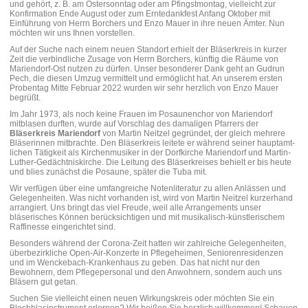
und gehört, z. B. am Ostersonntag oder am Pfingstmontag, vielleicht zur
Konfirmation Ende August oder zum Erntedankfest Anfang Oktober mit
Einführung von Herrn Borchers und Enzo Mauer in ihre neuen Ämter. Nun
möchten wir uns Ihnen vorstellen.
Auf der Suche nach einem neuen Standort erhielt der Bläserkreis in kurzer
Zeit die verbindliche Zusage von Herrn Borchers, künftig die Räume von
Mariendorf-Ost nutzen zu dürfen. Unser besonderer Dank geht an Gudrun
Pech, die diesen Umzug vermittelt und ermöglicht hat. An unserem ersten
Probentag Mitte Februar 2022 wurden wir sehr herzlich von Enzo Mauer
begrüßt.
Im Jahr 1973, als noch keine Frauen im Posaunenchor von Mariendorf
mitblasen durften, wurde auf Vorschlag des damaligen Pfarrers der
Bläserkreis Mariendorf
von Martin Neitzel gegründet, der gleich mehrere
Bläserinnen mitbrachte. Den Bläserkreis leitete er während seiner hauptamt­
lichen Tätigkeit als Kirchenmusiker in der Dorfkirche Mariendorf und Martin-
Luther-Gedächtnis­kirche. Die Leitung des Bläserkreises behielt er bis heute
und blies zunächst die Posaune, später die Tuba mit.
Wir verfügen über eine umfangreiche Notenliteratur zu allen Anlässen und
Gelegenheiten. Was nicht vorhanden ist, wird von Martin Neitzel kurzerhand
arrangiert. Uns bringt das viel Freude, weil alle Arrangements unser
bläserisches Können berücksichtigen und mit musikalisch-künstlerischem
Raffinesse eingerichtet sind.
Besonders während der Corona-Zeit hatten wir zahlreiche Gelegenheiten,
überbezirkliche Open-Air-Konzerte in Pflegeheimen, Seniorenresidenzen
und im Wenckebach-Krankenhaus zu geben. Das hat nicht nur den
Bewohnern, dem Pflegepersonal und den Anwohnern, sondern auch uns
Bläsern gut getan.
Suchen Sie vielleicht einen neuen Wirkungskreis oder möchten Sie ein