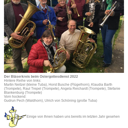
Der Bläserkreis beim Ostergottesdienst 2022
Hintere Reihe von links:
Martin Neitzel (kleine Tuba), Horst Busche (Flügelhorn), Klaudia Barth
(Trompete), Raul Trepel (Trompete), Angela Reichardt (Trompete), Stefanie
Blankenburg (Trompete)
Vorn hockend:
Gudrun Pech (Waldhorn), Ulrich von Schöning (große Tuba)
Einige von Ihnen haben uns bereits im letzten Jahr gesehen