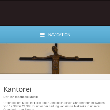
NAVIGATION
Kantorei
Der Ton macht die Musik
Unter diesem Motto trifft sich eine Gemeinschaft von Sängerinnen mittwochs
von 19.30 bis 21.30 Uhr unter der Leitung von Azusa Nakaoka in unserer
Gemeinde zum Singen.