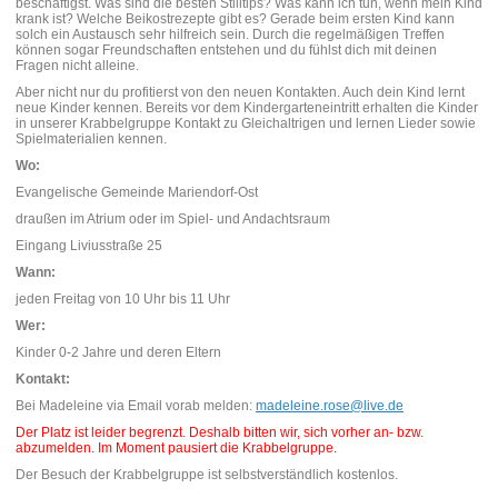
beschäftigst. Was sind die besten Stilltips? Was kann ich tun, wenn mein Kind
krank ist? Welche Beikostrezepte gibt es? Gerade beim ersten Kind kann
solch ein Austausch sehr hilfreich sein. Durch die regelmäßigen Treffen
können sogar Freundschaften entstehen und du fühlst dich mit deinen
Fragen nicht alleine.
Aber nicht nur du profitierst von den neuen Kontakten. Auch dein Kind lernt
neue Kinder kennen. Bereits vor dem Kindergarteneintritt erhalten die Kinder
in unserer Krabbelgruppe Kontakt zu Gleichaltrigen und lernen Lieder sowie
Spielmaterialien kennen.
Wo:
Evangelische Gemeinde Mariendorf-Ost
draußen im Atrium oder im Spiel- und Andachtsraum
Eingang Liviusstraße 25
Wann:
jeden Freitag von 10 Uhr bis 11 Uhr
Wer:
Kinder 0-2 Jahre und deren Eltern
Kontakt:
Bei Madeleine via Email vorab melden:
madeleine.rose@live.de
Der Platz ist leider begrenzt. Deshalb bitten wir, sich vorher an- bzw.
abzumelden. Im Moment pausiert die Krabbelgruppe.
Der Besuch der Krabbelgruppe ist selbstverständlich kostenlos.