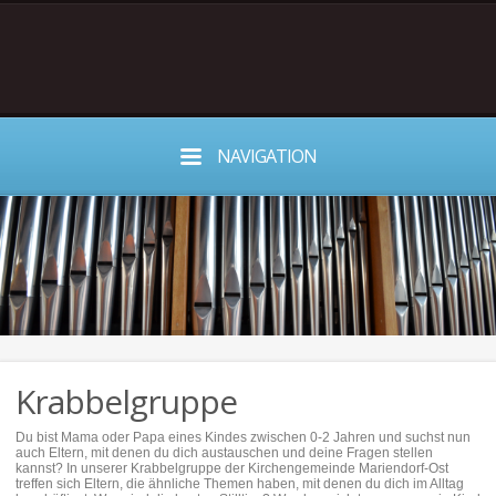
NAVIGATION
Krabbelgruppe
Du bist Mama oder Papa eines Kindes zwischen 0-2 Jahren und suchst nun
auch Eltern, mit denen du dich austauschen und deine Fragen stellen
kannst? In unserer Krabbelgruppe der Kirchengemeinde Mariendorf-Ost
treffen sich Eltern, die ähnliche Themen haben, mit denen du dich im Alltag