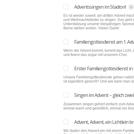
Adventssingen im Stadion!
Es ist wieder soweit: am dritten Advent m
und Weihnachtslieder zu singen. Das geht
Unterstützung unserer diesjährigen Sponsore
Beine stellen wollen. Vielen Dank!
Familiengottesdienst am 1. Ad
Wenn der Advent kommt, kommt das Licht, o
und feiern das sogar mit unserem Chor.
Erster Familiengottesdienst in
Unsere Familiengottesdienste gehen natürli
ist eigentlich gerecht? Und wie kann man
Singen im Advent – gleich zwe
Zusammen singen gehört einfach zum Adve
einmal warm und gemütlich, einmal ein biss
Advent, Advent, ein Lichtlein b
Wir läuten den Advent ein mit einem Famili