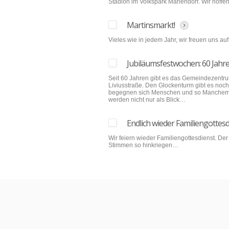
Stadion im Volkspark Mariendorf. Wir hoff
Martinsmarkt!
Vieles wie in jedem Jahr, wir freuen uns 
Jubiläumsfestwochen: 60 Jah
Seit 60 Jahren gibt es das Gemeindezentru
Liviusstraße. Den Glockenturm gibt es noch n
begegnen sich Menschen und so Manchem hilf
werden nicht nur als Blick…
Endlich wieder Familiengottesd
Wir feiern wieder Familiengottesdienst. Der
Stimmen so hinkriegen…