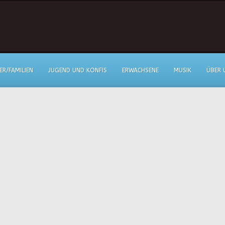
ER/FAMILIEN
JUGEND UND KONFIS
ERWACHSENE
MUSIK
ÜBER 