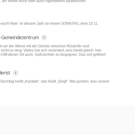
en, wir sehen euch oder auch irgendwann dazwischen.
auf euch! Aber: In diesem Jahr an einem SONNTAG, dem 10.11.
re Gemeindezentrum
m an der Wiese mit der Glocke zwischen Rixdorfer und
icht so lang. Vieles hat sich verändert, eins bleibt gleich: hier
t dieser Ort auch, Gott leichter zu begegnen. Das soll gefeiert
ienst
 Sonntag heißt „Kantate“, das heißt „Singt“. Mal gucken, was unsere