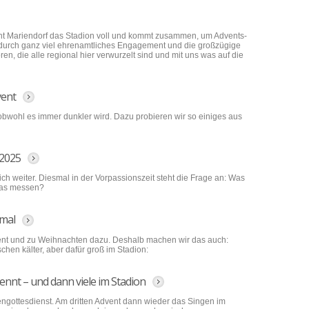
acht Mariendorf das Stadion voll und kommt zusammen, um Advents-
 durch ganz viel ehrenamtliches Engagement und die großzügige
n, die alle regional hier verwurzelt sind und mit uns was auf die
vent
bwohl es immer dunkler wird. Dazu probieren wir so einiges aus
 2025
ch weiter. Diesmal in der Vorpassionszeit steht die Frage an: Was
 das messen?
imal
nt und zu Weihnachten dazu. Deshalb machen wir das auch:
chen kälter, aber dafür groß im Stadion:
rennt – und dann viele im Stadion
engottesdienst. Am dritten Advent dann wieder das Singen im