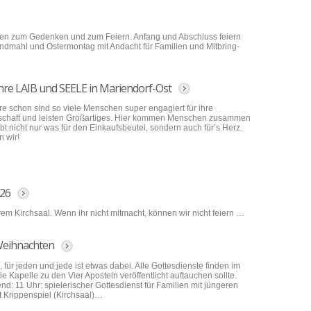
iten zum Gedenken und zum Feiern. Anfang und Abschluss feiern
ndmahl und Ostermontag mit Andacht für Familien und Mitbring-
hre LAIB und SEELE in Mariendorf-Ost
re schon sind so viele Menschen super engagiert für ihre
chaft und leisten Großartiges. Hier kommen Menschen zusammen
bt nicht nur was für den Einkaufsbeutel, sondern auch für’s Herz.
n wir!
026
em Kirchsaal. Wenn ihr nicht mitmacht, können wir nicht feiern …
Weihnachten
, für jeden und jede ist etwas dabei. Alle Gottesdienste finden im
e Kapelle zu den Vier Aposteln veröffentlicht auftauchen sollte.
end: 11 Uhr: spielerischer Gottesdienst für Familien mit jüngeren
t Krippenspiel (Kirchsaal)…