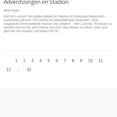
Adventssingen im Stadion
Mehr lesen
Hört ihr’s schon? Am dritten Advent im Stadion im Volkspark Mariendorf –
zusammen mit dem TSV wollen wir Adventsfreude verbreiten. Viele
engagierte Ehrenamtliche machen das möglich – Wer Lust hat, Teil davon zu
werden und ein bis zwei Hände zum Auf- oder Abbau zu leihen, kann sich
gern bei uns melden. Auf jeden Fall ölt…
1
2
3
4
5
6
7
8
9
10
11
12
…
32