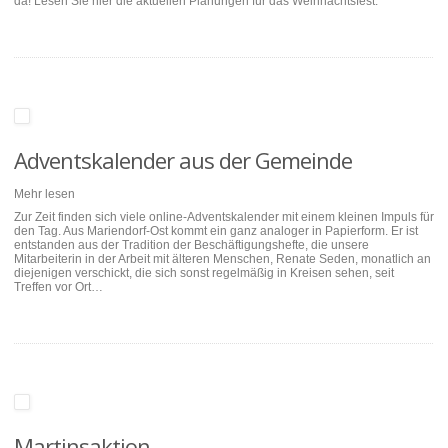
da! Lesen Sie hier die aktuellen Planungen für das Weihnachtsfest.
Adventskalender aus der Gemeinde
Mehr lesen
Zur Zeit finden sich viele online-Adventskalender mit einem kleinen Impuls für
den Tag. Aus Mariendorf-Ost kommt ein ganz analoger in Papierform. Er ist
entstanden aus der Tradition der Beschäftigungshefte, die unsere
Mitarbeiterin in der Arbeit mit älteren Menschen, Renate Seden, monatlich an
diejenigen verschickt, die sich sonst regelmäßig in Kreisen sehen, seit
Treffen vor Ort…
Martinsaktion