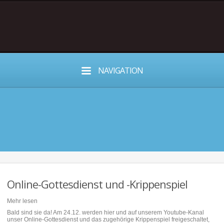
NAVIGATION
Online-Gottesdienst und -Krippenspiel
Mehr lesen
Bald sind sie da! Am 24.12. werden hier und auf unserem Youtube-Kanal
unser Online-Gottesdienst und das zugehörige Krippenspiel freigeschaltet,