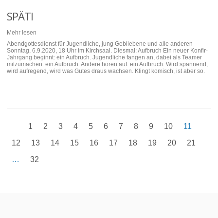
SPÄTI
Mehr lesen
Abendgottesdienst für Jugendliche, jung Gebliebene und alle anderen
Sonntag, 6.9.2020, 18 Uhr im Kirchsaal. Diesmal: Aufbruch Ein neuer Konfir-
Jahrgang beginnt: ein Aufbruch. Jugendliche fangen an, dabei als Teamer
mitzumachen: ein Aufbruch. Andere hören auf: ein Aufbruch. Wird spannend,
wird aufregend, wird was Gutes draus wachsen. Klingt komisch, ist aber so.
1
2
3
4
5
6
7
8
9
10
11
12
13
14
15
16
17
18
19
20
21
…
32