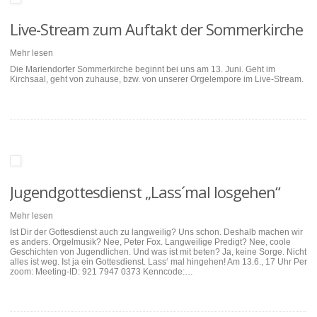
Live-Stream zum Auftakt der Sommerkirche
Mehr lesen
Die Mariendorfer Sommerkirche beginnt bei uns am 13. Juni. Geht im
Kirchsaal, geht von zuhause, bzw. von unserer Orgelempore im Live-Stream.
Jugendgottesdienst „Lass´mal losgehen“
Mehr lesen
Ist Dir der Gottesdienst auch zu langweilig? Uns schon. Deshalb machen wir
es anders. Orgelmusik? Nee, Peter Fox. Langweilige Predigt? Nee, coole
Geschichten von Jugendlichen. Und was ist mit beten? Ja, keine Sorge. Nicht
alles ist weg. Ist ja ein Gottesdienst. Lass‘ mal hingehen! Am 13.6., 17 Uhr Per
zoom: Meeting-ID: 921 7947 0373 Kenncode:…