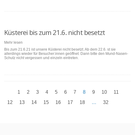
Küsterei bis zum 21.6. nicht besetzt
Mehr lesen
Bis zum 21.6.21 ist unsere Küsterei nicht besetzt. Ab dem 22.6. st sie
allerdings wieder für Besucher:innen geöffnet. Dann bitte den Mund-Nasen-
Schutz nicht vergessen und einzeln eintreten.
1
2
3
4
5
6
7
8
9
10
11
12
13
14
15
16
17
18
…
32